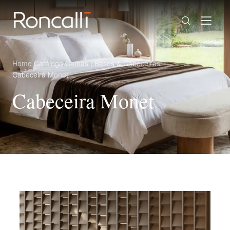
Home
/
Catálogo
/
Camas | Bases & Cabeceiras
/
Cabeceira Monet
Cabeceira Monet