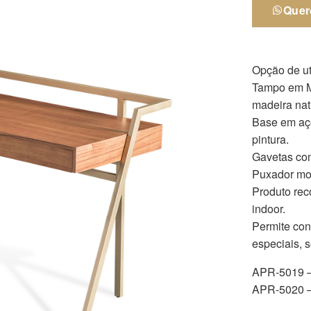
Quer
Opção de ut
Tampo em M
madeira nat
Base em aç
pintura.
Gavetas com
Puxador mo
Produto rec
indoor.
Permite co
especiais, 
APR-5019 –
APR-5020 –