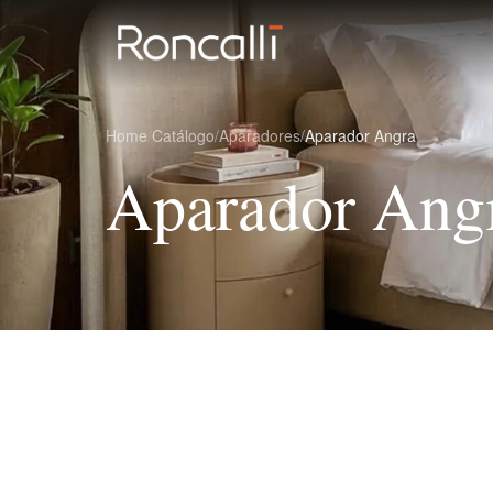
Home
/
Catálogo
/
Aparadores
/
Aparador Angra
Aparador Ang