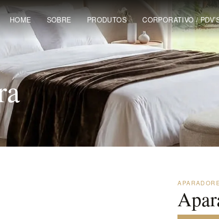
HOME
SOBRE
PRODUTOS
CORPORATIVO / PDV’
ra
APARADOR
Apar