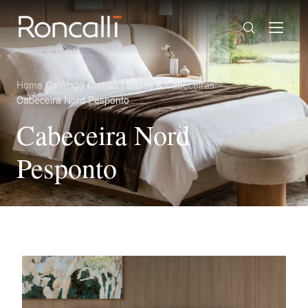
Home
/
Catálogo
/
Camas | Bases & Cabeceiras
/
Cabeceira Nord Pesponto
Cabeceira Nord
Pesponto