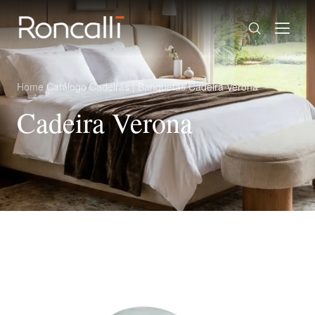
Home
/
Catálogo
/
Cadeiras | Banquetas
/
Cadeira Verona
Cadeira Verona