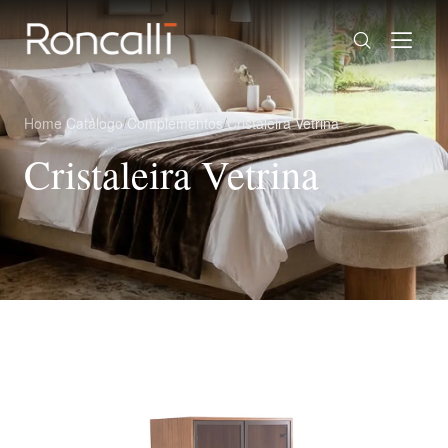
Home
/
Catálogo
/
Complementos
/
Cristaleira Vetrina
Cristaleira Vetrina