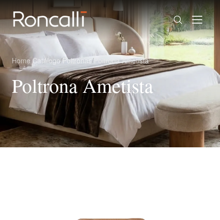
Home
/
Catálogo
/
Poltronas
/
Poltrona Ametista
Poltrona Ametista