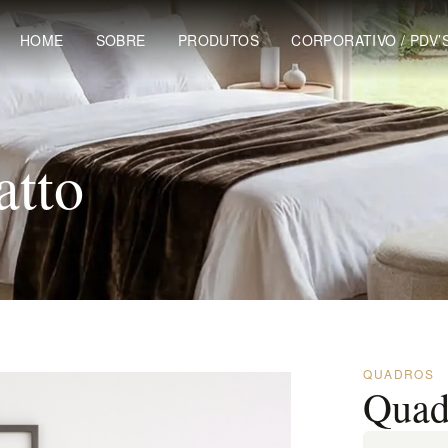
HOME
SOBRE
PRODUTOS
CORPORATIVO / PDV’
atto
QUADROS
Quad