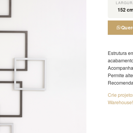
LARGUR
152 c
Quer
Estrutura e
acabamento
Acompanha 
Permite alt
Recomendad
Crie projet
Warehouse! 