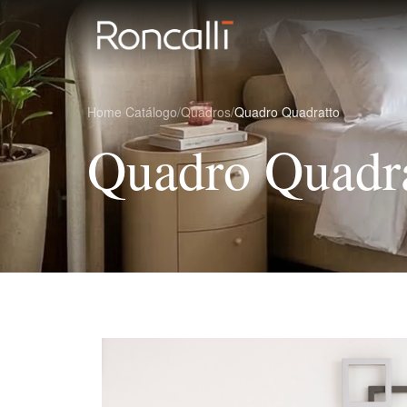
Home
/
Catálogo
/
Quadros
/
Quadro Quadratto
Quadro Quadr