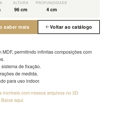
A
ALTURA
PROFUNDIDADE
m
96 cm
4 cm
o saber mais
Voltar ao catálogo
m MDF, permitindo infinitas composições com
s.
sistema de fixação.
erações de medida.
o para uso indoor.
os incríveis com nossos arquivos no 3D
Baixe aqui.