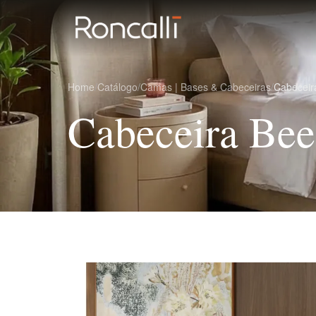
Home
/
Catálogo
/
Camas | Bases & Cabeceiras
/
Cabeceir
Cabeceira Bee