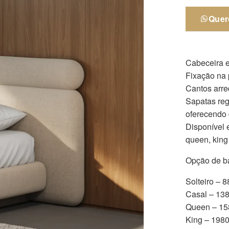
Quer
Cabeceira e
Fixação na 
Cantos arr
Sapatas reg
oferecendo 
Disponível 
queen, king
Opção de ba
Solteiro –
Casal – 13
Queen – 1
King – 198