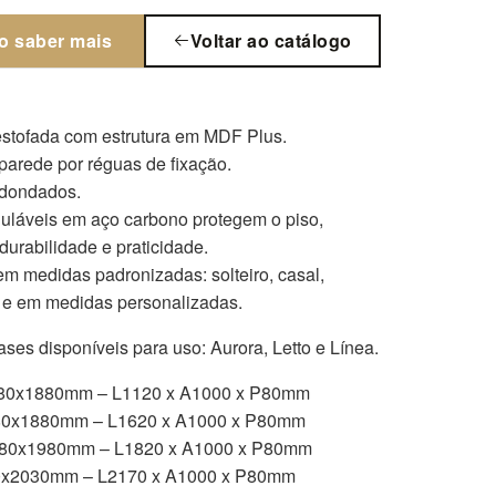
o saber mais
Voltar ao catálogo
stofada com estrutura em MDF Plus.
parede por réguas de fixação.
edondados.
uláveis em aço carbono protegem o piso,
durabilidade e praticidade.
em medidas padronizadas: solteiro, casal,
 e em medidas personalizadas.
ses disponíveis para uso: Aurora, Letto e Línea.
 880x1880mm – L1120 x A1000 x P80mm
80x1880mm – L1620 x A1000 x P80mm
580x1980mm – L1820 x A1000 x P80mm
0x2030mm – L2170 x A1000 x P80mm