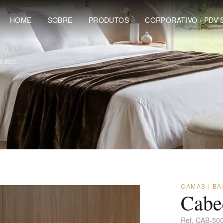
HOME
SOBRE
PRODUTOS
CORPORATIVO / PDV’
a Bee
CAMAS | B
Cabe
Ref.
CAB-50