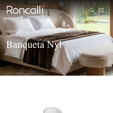
Home
/
Catálogo
/
Cadeiras | Banquetas
/
Banqueta Nyl
Banqueta Nyl