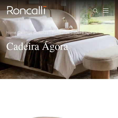
Home
/
Catálogo
/
Cadeiras | Banquetas
/
Cadeira Ágora
Cadeira Ágora