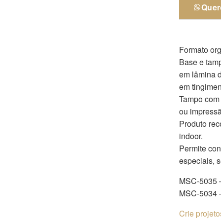
Quer
Formato org
Base e tam
em lâmina 
em tingimen
Tampo com o
ou impressã
Produto rec
indoor.
Permite co
especiais, 
MSC-5035 
MSC-5034 
Crie projet