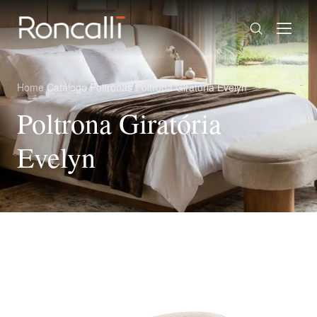
Home
/
Catálogo
/
Poltronas
/
Poltrona Giratória Evelyn
Poltrona Giratória
Evelyn