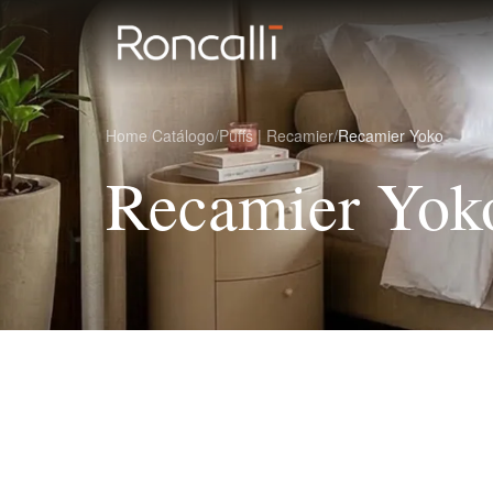
Home
/
Catálogo
/
Puffs | Recamier
/
Recamier Yoko
Recamier Yok