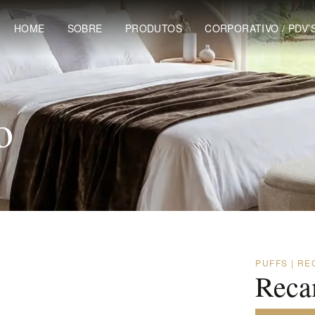
HOME
SOBRE
PRODUTOS
CORPORATIVO / PDV’
o
PUFFS | RE
Reca