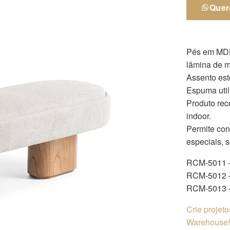
Quer
Pés em MDF
lâmina de m
Assento est
Espuma util
Produto rec
indoor.
Permite co
especiais, 
RCM-5011 
RCM-5012 
RCM-5013 
Crie projet
Warehouse! 