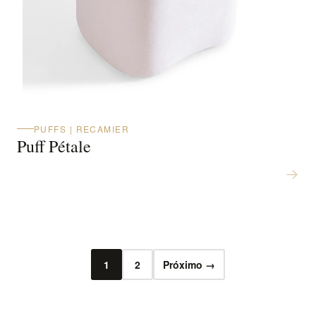
PUFFS | RECAMIER
Puff Pétale
1
2
Próximo →