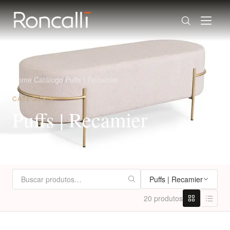
Home
/
Catálogo
/
Puffs | Recamier
CATEGORIA
Puffs | Recamier
Puffs | Recamier
20 produtos