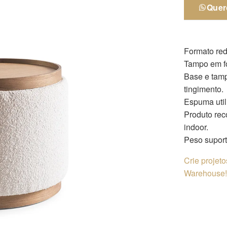
Quer
Formato re
Tampo em fo
Base e tam
tingimento.
Espuma util
Produto rec
indoor.
Peso suport
Crie projet
Warehouse! 