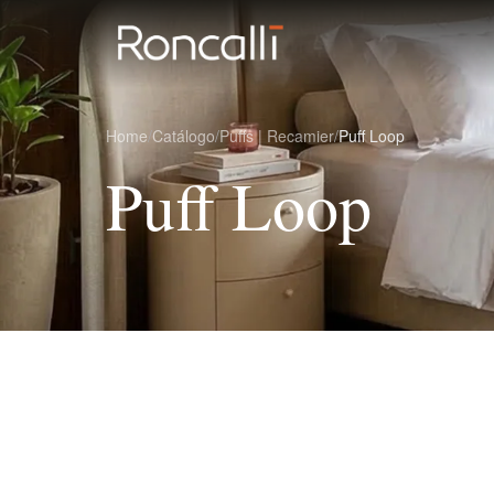
Home
/
Catálogo
/
Puffs | Recamier
/
Puff Loop
Puff Loop