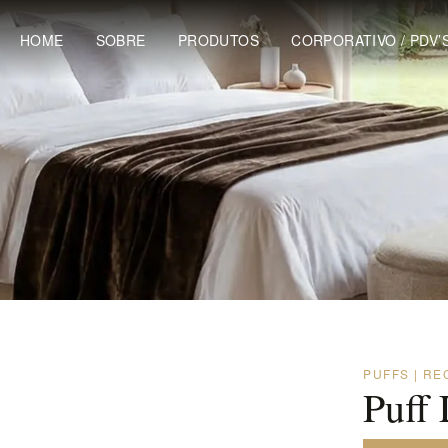
HOME
SOBRE
PRODUTOS
CORPORATIVO / PDV’
PUFFS | RE
Puff